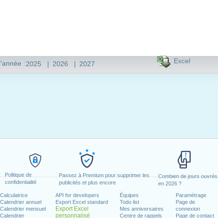
Excel
l'année :
2025
|
2026
|
2027
Politique de
Passez à Premium pour supprimer les
Combien de jours ouvrés
confidentialité
publicités et plus encore
en 2026 ?
Calculatrice
API for developers
Équipes
Paramétrage
Calendrier annuel
Export Excel standard
Todo list
Page de
Export Excel
Calendrier mensuel
Mes anniversaires
connexion
personnalisé
Calendrier
Centre de rappels
Page de contact