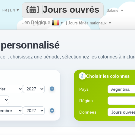
Jours ouvrés
FR
|
EN
▼
Salarié
▼
..en Belgique
▼
| Jours fériés nationaux
▼
Faire
 personnalisé
que
cel : choisissez une période, sélectionnez les colonnes à inclur
Choisir les colonnes
2
Pays
+
Région
+
Données