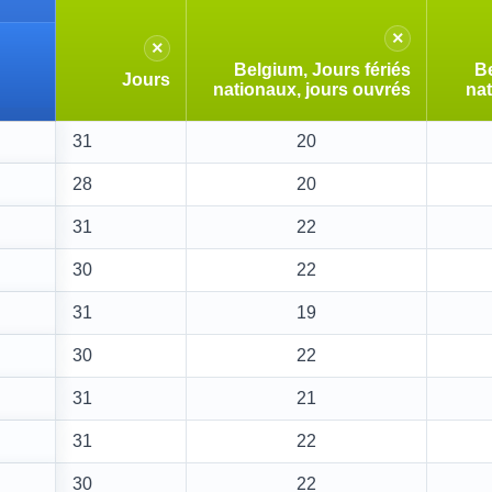
×
×
Belgium, Jours fériés
Be
Jours
nationaux, jours ouvrés
nat
31
20
28
20
31
22
30
22
31
19
30
22
31
21
31
22
30
22