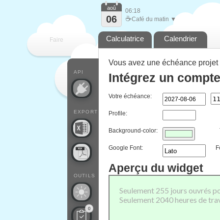
aoû
06:18
06
☕
Café du matin ▼
Calculatrice
Calendrier
Faire
Vous avez une échéance projet 
que
API
Intégrez un compte
Votre échéance:
EXPORT
Profile:
Background-color:
Google Font:
F
Aperçu du widget
OUTILS
0