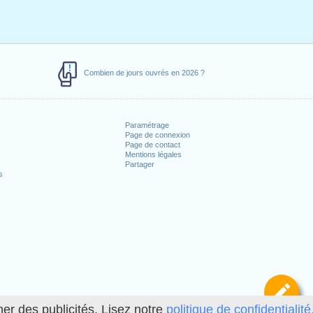
Combien de jours ouvrés en 2026 ?
Paramétrage
Page de connexion
Page de contact
Mentions légales
Partager
s
Dé
her des publicités. Lisez notre
politique de confidentialité