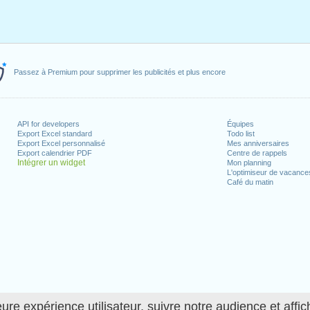
Passez à Premium pour supprimer les publicités et plus encore
API for developers
Équipes
Export Excel standard
Todo list
Export Excel personnalisé
Mes anniversaires
Export calendrier PDF
Centre de rappels
Intégrer un widget
Mon planning
L'optimiseur de vacance
Café du matin
ure expérience utilisateur, suivre notre audience et affic