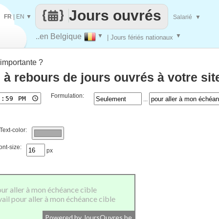
Jours ouvrés
FR
|
EN
▼
Salarié
▼
..en Belgique
▼
▼
| Jours fériés nationaux
importante ?
 à rebours de jours ouvrés à votre si
Formulation:
...
Text-color:
ont-size:
px