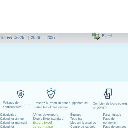
Excel
l'année :
2025
|
2026
|
2027
Politique de
Passez à Premium pour supprimer les
Combien de jours ouvrés
confidentialité
publicités et plus encore
en 2026 ?
Calculatrice
API for developers
Équipes
Paramétrage
Calendrier annuel
Export Excel standard
Todo list
Page de
Export Excel
Calendrier mensuel
Mes anniversaires
connexion
personnalisé
Calendrier
Centre de rappels
Page de contact