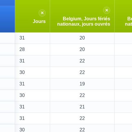
×
×
Belgium, Jours fériés
Be
Jours
nationaux, jours ouvrés
nat
31
20
28
20
31
22
30
22
31
19
30
22
31
21
31
22
30
22