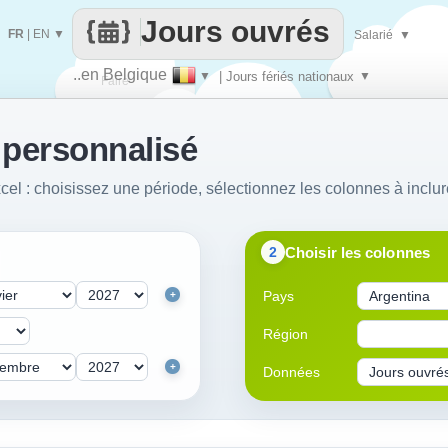
Jours ouvrés
FR
|
EN
▼
Salarié
▼
..en Belgique
▼
| Jours fériés nationaux
▼
Faire
 personnalisé
que
cel : choisissez une période, sélectionnez les colonnes à inclur
Choisir les colonnes
2
Pays
+
Région
+
Données