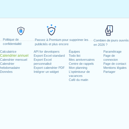
Politique de
Passez à Premium pour supprimer les
Combien de jours ouvrés
confidentialité
publicités et plus encore
en 2026 ?
Calculatrice
API for developers
Équipes
Paramétrage
Calendrier annuel
Export Excel standard
Todo list
Page de
Calendrier mensuel
Export Excel
Mes anniversaires
connexion
Calendrier
personnalisé
Centre de rappels
Page de contact
hebdomadaire
Export calendrier PDF
Mon planning
Mentions légales
Données
Intégrer un widget
L'optimiseur de
Partager
vacances
Café du matin