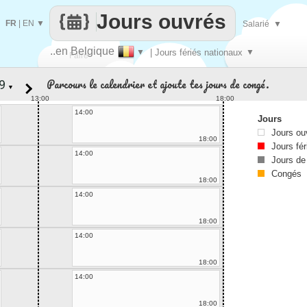
Jours ouvrés
FR
|
EN
▼
Salarié
▼
..en Belgique
▼
| Jours fériés nationaux
▼
Faire
Parcours le calendrier et ajoute tes jours de congé.
▼
que
13:00
18:00
14:00
Jours
Jours ou
18:00
Jours fér
14:00
Jours de
Congés
18:00
14:00
18:00
14:00
18:00
14:00
18:00