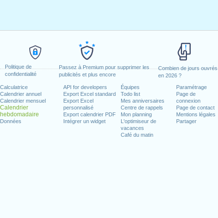
Politique de
Passez à Premium pour supprimer les
Combien de jours ouvrés
confidentialité
publicités et plus encore
en 2026 ?
Calculatrice
API for developers
Équipes
Paramétrage
Calendrier annuel
Export Excel standard
Todo list
Page de
Calendrier mensuel
Export Excel
Mes anniversaires
connexion
Calendrier
personnalisé
Centre de rappels
Page de contact
hebdomadaire
Export calendrier PDF
Mon planning
Mentions légales
Données
Intégrer un widget
L'optimiseur de
Partager
vacances
Café du matin