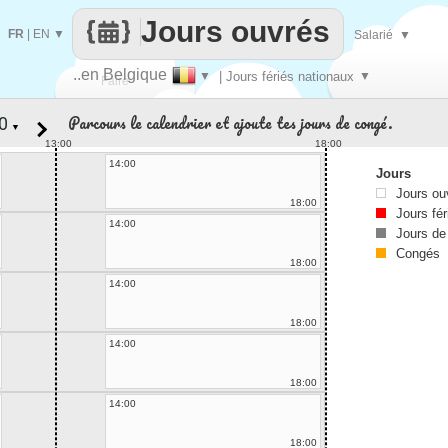
Jours ouvrés
FR
|
EN
▼
Salarié
▼
..en Belgique
▼
| Jours fériés nationaux
▼
Faire
Parcours le calendrier et ajoute tes jours de congé.
▼
que
13:00
18:00
14:00
Jours
Jours ou
18:00
Jours fér
14:00
Jours de
Congés
18:00
14:00
18:00
14:00
18:00
14:00
18:00