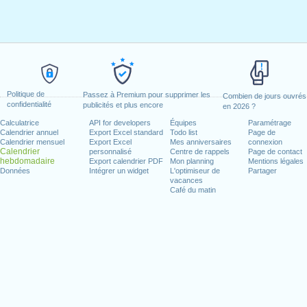
Politique de
Passez à Premium pour supprimer les
Combien de jours ouvrés
confidentialité
publicités et plus encore
en 2026 ?
Calculatrice
API for developers
Équipes
Paramétrage
Calendrier annuel
Export Excel standard
Todo list
Page de
Calendrier mensuel
Export Excel
Mes anniversaires
connexion
Calendrier
personnalisé
Centre de rappels
Page de contact
hebdomadaire
Export calendrier PDF
Mon planning
Mentions légales
Données
Intégrer un widget
L'optimiseur de
Partager
vacances
Café du matin