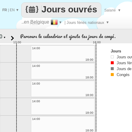
Jours ouvrés
FR
|
EN
▼
Salarié
▼
..en Belgique
▼
| Jours fériés nationaux
▼
Faire
Parcours le calendrier et ajoute tes jours de congé.
▼
que
13:00
18:00
14:00
Jours
Jours ou
18:00
Jours fér
14:00
Jours de
Congés
18:00
14:00
18:00
14:00
18:00
14:00
18:00