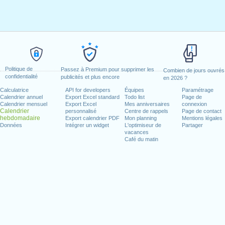
Politique de
Passez à Premium pour supprimer les
Combien de jours ouvrés
confidentialité
publicités et plus encore
en 2026 ?
Calculatrice
API for developers
Équipes
Paramétrage
Calendrier annuel
Export Excel standard
Todo list
Page de
Calendrier mensuel
Export Excel
Mes anniversaires
connexion
Calendrier
personnalisé
Centre de rappels
Page de contact
hebdomadaire
Export calendrier PDF
Mon planning
Mentions légales
Données
Intégrer un widget
L'optimiseur de
Partager
vacances
Café du matin