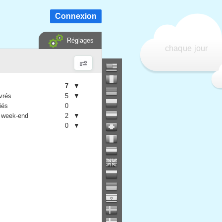
Connexion
Réglages
chaque jour
7
▼
vrés
5
▼
iés
0
 week-end
2
▼
0
▼