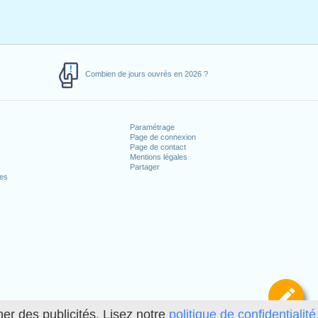
Combien de jours ouvrés en 2026 ?
Paramétrage
Page de connexion
Page de contact
Mentions légales
Partager
ces
Dé
her des publicités. Lisez notre
politique de confidentialité