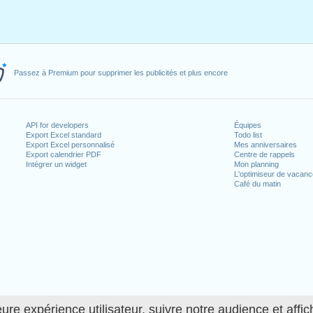
Passez à Premium pour supprimer les publicités et plus encore
API for developers
Équipes
Export Excel standard
Todo list
Export Excel personnalisé
Mes anniversaires
Export calendrier PDF
Centre de rappels
Intégrer un widget
Mon planning
L'optimiseur de vacan
Café du matin
ure expérience utilisateur, suivre notre audience et affic