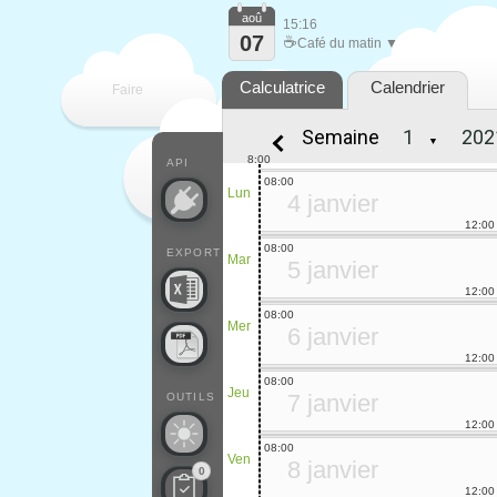
aoû
15:16
07
☕
Café du matin ▼
Calculatrice
Calendrier
Faire
Semaine
▼
que
8:00
API
08:00
Lun
4 janvier
12:00
08:00
EXPORT
Mar
5 janvier
12:00
08:00
Mer
6 janvier
12:00
08:00
Jeu
7 janvier
OUTILS
12:00
08:00
Ven
8 janvier
0
12:00