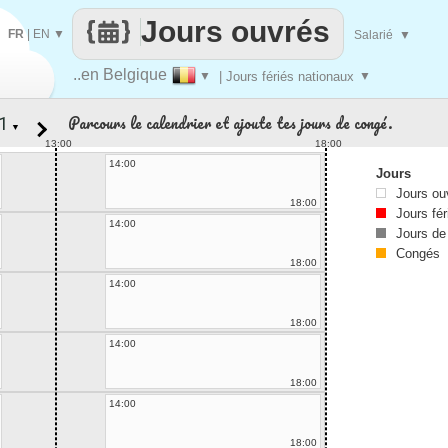
Jours ouvrés
FR
|
EN
▼
Salarié
▼
..en Belgique
▼
| Jours fériés nationaux
▼
Parcours le calendrier et ajoute tes jours de congé.
▼
13:00
18:00
14:00
Jours
Jours ou
18:00
Jours fér
14:00
Jours de
Congés
18:00
14:00
18:00
14:00
18:00
14:00
18:00