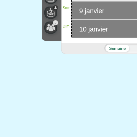
Sam
9 janvier
0
Dim
10 janvier
...
Semaine