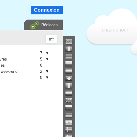
Connexion
Réglages
chaque jour
7
▼
vrés
5
▼
iés
0
 week-end
2
▼
0
▼