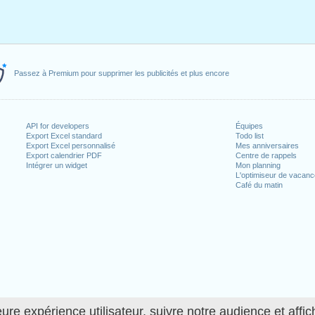
Passez à Premium pour supprimer les publicités et plus encore
API for developers
Équipes
Export Excel standard
Todo list
Export Excel personnalisé
Mes anniversaires
Export calendrier PDF
Centre de rappels
Intégrer un widget
Mon planning
L'optimiseur de vacan
Café du matin
ure expérience utilisateur, suivre notre audience et affic