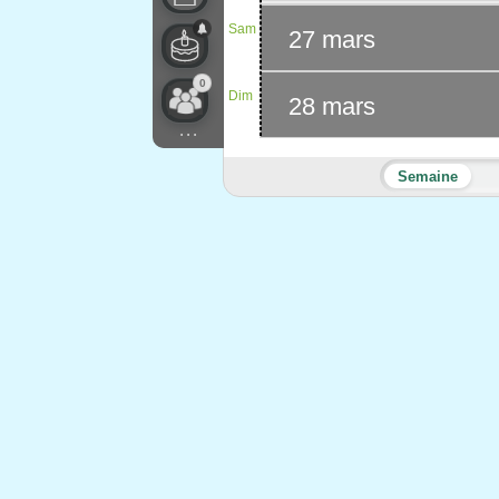
Sam
27 mars
0
Dim
28 mars
...
Semaine