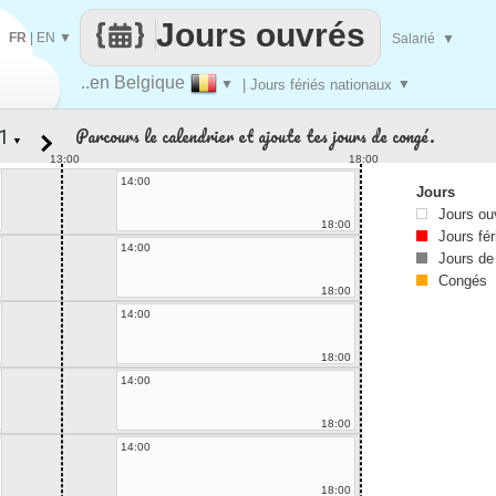
Jours ouvrés
FR
|
EN
▼
Salarié
▼
..en Belgique
▼
| Jours fériés nationaux
▼
Parcours le calendrier et ajoute tes jours de congé.
▼
13:00
18:00
14:00
Jours
Jours ou
18:00
Jours fér
14:00
Jours de
Congés
18:00
14:00
18:00
14:00
18:00
14:00
18:00