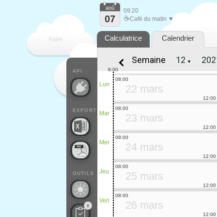
aoû
09:20
07
☕
Café du matin ▼
Calculatrice
Calendrier
Faire
Semaine
▼
que
8:00
API
08:00
Lun
22 mars
12:00
08:00
EXPORT
Mar
23 mars
12:00
08:00
Mer
24 mars
12:00
08:00
Jeu
25 mars
OUTILS
12:00
08:00
Ven
26 mars
0
12:00