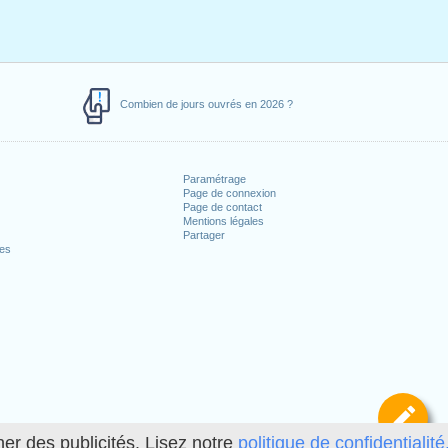
Combien de jours ouvrés en 2026 ?
Paramétrage
Page de connexion
Page de contact
Mentions légales
Partager
ces
Dé
her des publicités. Lisez notre
politique de confidentialité