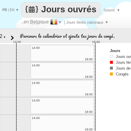
Jours ouvrés
FR
|
EN
▼
Salarié
▼
..en Belgique
▼
| Jours fériés nationaux
▼
Faire
Parcours le calendrier et ajoute tes jours de congé.
▼
que
13:00
18:00
14:00
Jours
Jours ou
18:00
Jours fér
14:00
Jours de
Congés
18:00
14:00
18:00
14:00
18:00
14:00
18:00