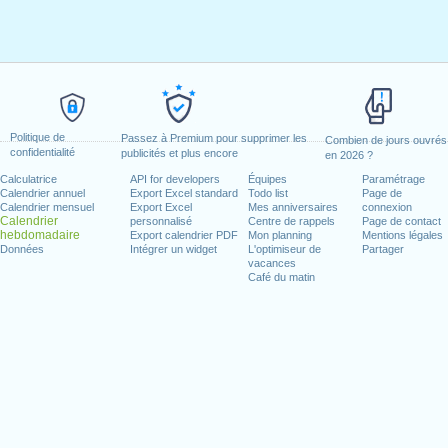
Politique de
Passez à Premium pour supprimer les
Combien de jours ouvrés
confidentialité
publicités et plus encore
en 2026 ?
Calculatrice
API for developers
Équipes
Paramétrage
Calendrier annuel
Export Excel standard
Todo list
Page de
Calendrier mensuel
Export Excel
Mes anniversaires
connexion
Calendrier
personnalisé
Centre de rappels
Page de contact
hebdomadaire
Export calendrier PDF
Mon planning
Mentions légales
Données
Intégrer un widget
L'optimiseur de
Partager
vacances
Café du matin