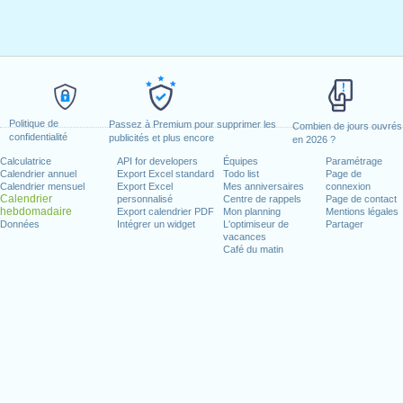
Politique de
Passez à Premium pour supprimer les
Combien de jours ouvrés
confidentialité
publicités et plus encore
en 2026 ?
Calculatrice
API for developers
Équipes
Paramétrage
Calendrier annuel
Export Excel standard
Todo list
Page de
Calendrier mensuel
Export Excel
Mes anniversaires
connexion
Calendrier
personnalisé
Centre de rappels
Page de contact
hebdomadaire
Export calendrier PDF
Mon planning
Mentions légales
Données
Intégrer un widget
L'optimiseur de
Partager
vacances
Café du matin