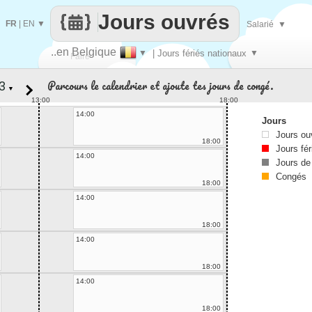
Jours ouvrés
FR
|
EN
▼
Salarié
▼
..en Belgique
▼
| Jours fériés nationaux
▼
Faire
Parcours le calendrier et ajoute tes jours de congé.
▼
que
13:00
18:00
14:00
Jours
Jours ou
18:00
Jours fér
14:00
Jours de
Congés
18:00
14:00
18:00
14:00
18:00
14:00
18:00