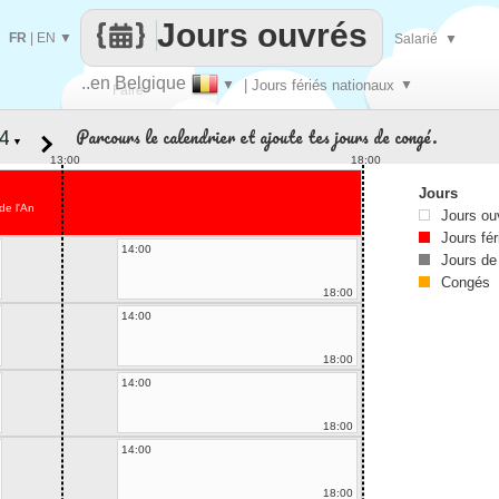
Jours ouvrés
FR
|
EN
▼
Salarié
▼
..en Belgique
▼
| Jours fériés nationaux
▼
Faire
Parcours le calendrier et ajoute tes jours de congé.
▼
que
13:00
18:00
Jours
de l'An
Jours ou
Jours fér
14:00
Jours de
Congés
18:00
14:00
18:00
14:00
18:00
14:00
18:00