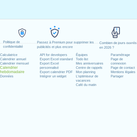
Politique de
Passez à Premium pour supprimer les
Combien de jours ouvrés
confidentialité
publicités et plus encore
en 2026 ?
Calculatrice
API for developers
Équipes
Paramétrage
Calendrier annuel
Export Excel standard
Todo list
Page de
Calendrier mensuel
Export Excel
Mes anniversaires
connexion
Calendrier
personnalisé
Centre de rappels
Page de contact
hebdomadaire
Export calendrier PDF
Mon planning
Mentions légales
Données
Intégrer un widget
L'optimiseur de
Partager
vacances
Café du matin