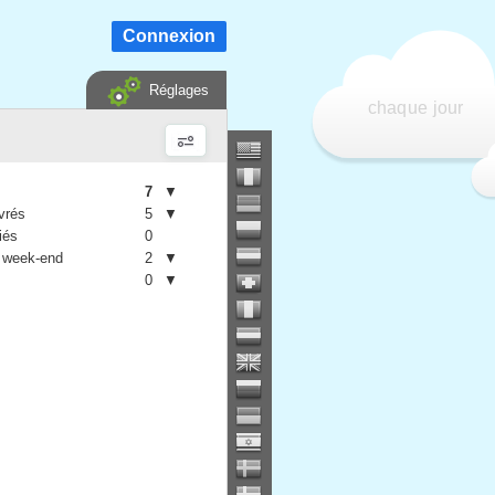
Connexion
Réglages
chaque jour
7
▼
vrés
5
▼
iés
0
 week-end
2
▼
0
▼