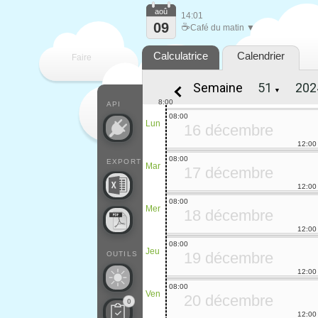
aoû
14:01
09
☕
Café du matin ▼
Calculatrice
Calendrier
Faire
Semaine
▼
que
8:00
API
08:00
Lun
16 décembre
12:00
08:00
EXPORT
Mar
17 décembre
12:00
08:00
Mer
18 décembre
12:00
08:00
Jeu
19 décembre
OUTILS
12:00
08:00
Ven
20 décembre
0
12:00