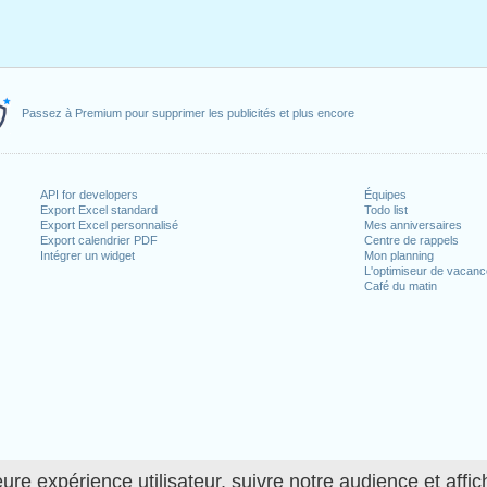
Passez à Premium pour supprimer les publicités et plus encore
API for developers
Équipes
Export Excel standard
Todo list
Export Excel personnalisé
Mes anniversaires
Export calendrier PDF
Centre de rappels
Intégrer un widget
Mon planning
L'optimiseur de vacan
Café du matin
ure expérience utilisateur, suivre notre audience et affic