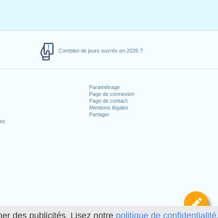
Combien de jours ouvrés en 2026 ?
Paramétrage
Page de connexion
Page de contact
Mentions légales
Partager
ces
Dé
her des publicités. Lisez notre
politique de confidentialité