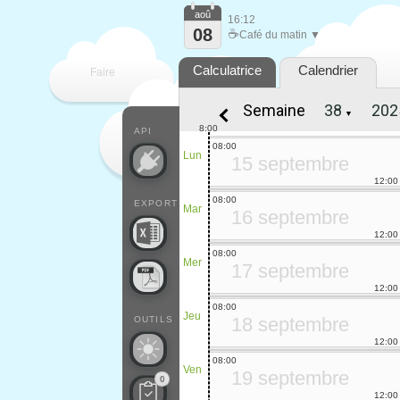
aoû
16:12
08
☕
Café du matin ▼
Calculatrice
Calendrier
Faire
Semaine
▼
que
8:00
API
08:00
Lun
15 septembre
12:00
08:00
EXPORT
Mar
16 septembre
12:00
08:00
Mer
17 septembre
12:00
08:00
Jeu
18 septembre
OUTILS
12:00
08:00
Ven
19 septembre
0
12:00