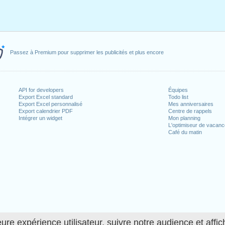
Passez à Premium pour supprimer les publicités et plus encore
API for developers
Équipes
Export Excel standard
Todo list
Export Excel personnalisé
Mes anniversaires
Export calendrier PDF
Centre de rappels
Intégrer un widget
Mon planning
L'optimiseur de vacan
Café du matin
ure expérience utilisateur, suivre notre audience et affic