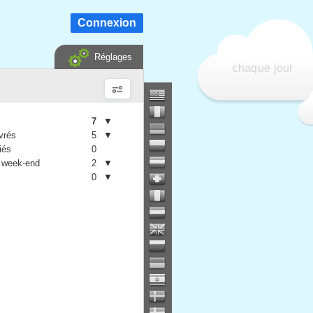
Connexion
Réglages
chaque jour
7
▼
vrés
5
▼
iés
0
 week-end
2
▼
0
▼