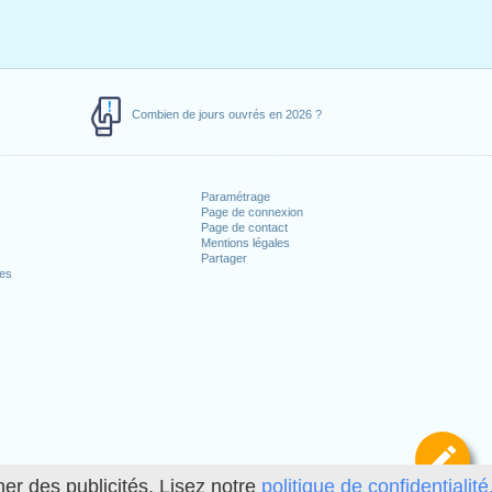
Combien de jours ouvrés en 2026 ?
Paramétrage
Page de connexion
Page de contact
Mentions légales
Partager
ces
Dé
her des publicités. Lisez notre
politique de confidentialité