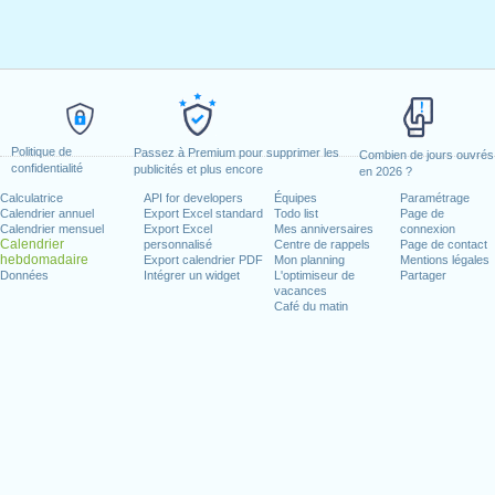
Politique de
Passez à Premium pour supprimer les
Combien de jours ouvrés
confidentialité
publicités et plus encore
en 2026 ?
Calculatrice
API for developers
Équipes
Paramétrage
Calendrier annuel
Export Excel standard
Todo list
Page de
Calendrier mensuel
Export Excel
Mes anniversaires
connexion
Calendrier
personnalisé
Centre de rappels
Page de contact
hebdomadaire
Export calendrier PDF
Mon planning
Mentions légales
Données
Intégrer un widget
L'optimiseur de
Partager
vacances
Café du matin