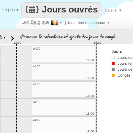
Jours ouvrés
FR
|
EN
▼
Salarié
▼
..en Belgique
▼
| Jours fériés nationaux
▼
Faire
Parcours le calendrier et ajoute tes jours de congé.
▼
que
13:00
18:00
14:00
Jours
Jours ou
18:00
Jours fér
14:00
Jours de
Congés
18:00
14:00
18:00
14:00
18:00
14:00
18:00