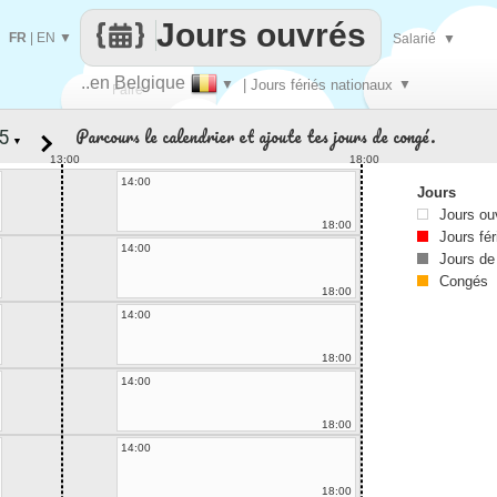
Jours ouvrés
FR
|
EN
▼
Salarié
▼
..en Belgique
▼
| Jours fériés nationaux
▼
Faire
Parcours le calendrier et ajoute tes jours de congé.
▼
que
13:00
18:00
14:00
Jours
Jours ou
18:00
Jours fér
14:00
Jours de
Congés
18:00
14:00
18:00
14:00
18:00
14:00
18:00