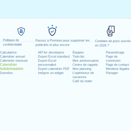
Politique de
Passez à Premium pour supprimer les
Combien de jours ouvrés
confidentialité
publicités et plus encore
en 2026 ?
Calculatrice
API for developers
Équipes
Paramétrage
Calendrier annuel
Export Excel standard
Todo list
Page de
Calendrier mensuel
Export Excel
Mes anniversaires
connexion
Calendrier
personnalisé
Centre de rappels
Page de contact
hebdomadaire
Export calendrier PDF
Mon planning
Mentions légales
Données
Intégrer un widget
L'optimiseur de
Partager
vacances
Café du matin