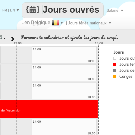
Jours ouvrés
FR
|
EN
▼
Salarié
▼
..en Belgique
▼
| Jours fériés nationaux
▼
Faire
Parcours le calendrier et ajoute tes jours de congé.
▼
que
13:00
18:00
14:00
Jours
Jours ou
18:00
Jours fér
14:00
Jours de
Congés
18:00
14:00
18:00
 de l'Ascension
14:00
18:00