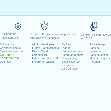
Politique de
Passez à Premium pour supprimer les
Combien de jours ouvrés
confidentialité
publicités et plus encore
en 2026 ?
Calculatrice
API for developers
Équipes
Paramétrage
Calendrier annuel
Export Excel standard
Todo list
Page de
Calendrier mensuel
Export Excel
Mes anniversaires
connexion
Calendrier
personnalisé
Centre de rappels
Page de contact
hebdomadaire
Export calendrier PDF
Mon planning
Mentions légales
Données
Intégrer un widget
L'optimiseur de
Partager
vacances
Café du matin