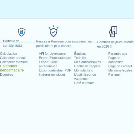
Politique de
Passez à Premium pour supprimer les
Combien de jours ouvrés
confidentialité
publicités et plus encore
en 2026 ?
Calculatrice
API for developers
Équipes
Paramétrage
Calendrier annuel
Export Excel standard
Todo list
Page de
Calendrier mensuel
Export Excel
Mes anniversaires
connexion
Calendrier
personnalisé
Centre de rappels
Page de contact
hebdomadaire
Export calendrier PDF
Mon planning
Mentions légales
Données
Intégrer un widget
L'optimiseur de
Partager
vacances
Café du matin