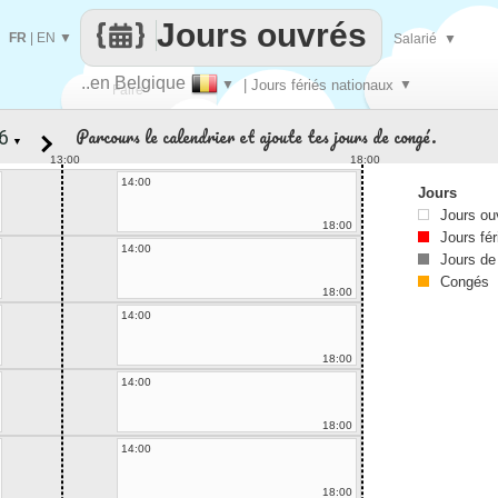
Jours ouvrés
FR
|
EN
▼
Salarié
▼
..en Belgique
▼
| Jours fériés nationaux
▼
Faire
Parcours le calendrier et ajoute tes jours de congé.
▼
que
13:00
18:00
14:00
Jours
Jours ou
18:00
Jours fér
14:00
Jours de
Congés
18:00
14:00
18:00
14:00
18:00
14:00
18:00