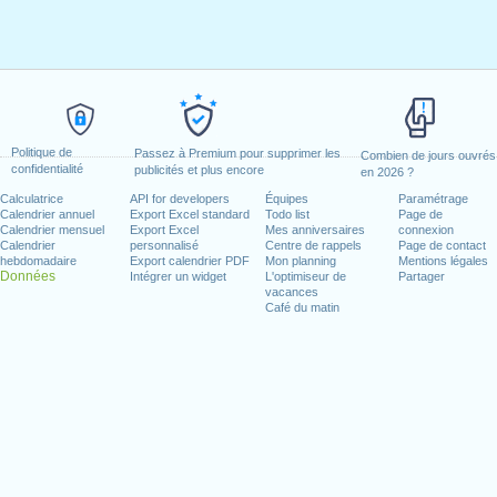
Politique de
Passez à Premium pour supprimer les
Combien de jours ouvrés
confidentialité
publicités et plus encore
en 2026 ?
Calculatrice
API for developers
Équipes
Paramétrage
Calendrier annuel
Export Excel standard
Todo list
Page de
Calendrier mensuel
Export Excel
Mes anniversaires
connexion
Calendrier
personnalisé
Centre de rappels
Page de contact
hebdomadaire
Export calendrier PDF
Mon planning
Mentions légales
Données
Intégrer un widget
L'optimiseur de
Partager
vacances
Café du matin