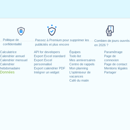
Politique de
Passez à Premium pour supprimer les
Combien de jours ouvrés
confidentialité
publicités et plus encore
en 2026 ?
Calculatrice
API for developers
Équipes
Paramétrage
Calendrier annuel
Export Excel standard
Todo list
Page de
Calendrier mensuel
Export Excel
Mes anniversaires
connexion
Calendrier
personnalisé
Centre de rappels
Page de contact
hebdomadaire
Export calendrier PDF
Mon planning
Mentions légales
Données
Intégrer un widget
L'optimiseur de
Partager
vacances
Café du matin