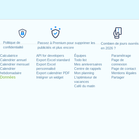
Politique de
Passez à Premium pour supprimer les
Combien de jours ouvrés
confidentialité
publicités et plus encore
en 2026 ?
Calculatrice
API for developers
Équipes
Paramétrage
Calendrier annuel
Export Excel standard
Todo list
Page de
Calendrier mensuel
Export Excel
Mes anniversaires
connexion
Calendrier
personnalisé
Centre de rappels
Page de contact
hebdomadaire
Export calendrier PDF
Mon planning
Mentions légales
Données
Intégrer un widget
L'optimiseur de
Partager
vacances
Café du matin