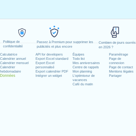
Politique de
Passez à Premium pour supprimer les
Combien de jours ouvrés
confidentialité
publicités et plus encore
en 2026 ?
Calculatrice
API for developers
Équipes
Paramétrage
Calendrier annuel
Export Excel standard
Todo list
Page de
Calendrier mensuel
Export Excel
Mes anniversaires
connexion
Calendrier
personnalisé
Centre de rappels
Page de contact
hebdomadaire
Export calendrier PDF
Mon planning
Mentions légales
Données
Intégrer un widget
L'optimiseur de
Partager
vacances
Café du matin