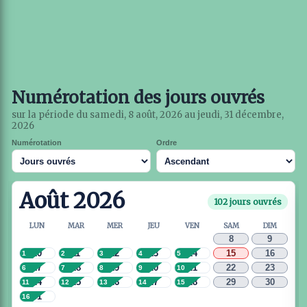
Numérotation des jours ouvrés
sur la période du samedi, 8 août, 2026 au jeudi, 31 décembre,
2026
Numérotation
Ordre
Août 2026
102 jours ouvrés
LUN
MAR
MER
JEU
VEN
SAM
DIM
8
9
10
11
12
13
14
15
16
1
2
3
4
5
17
18
19
20
21
22
23
6
7
8
9
10
24
25
26
27
28
29
30
11
12
13
14
15
31
16