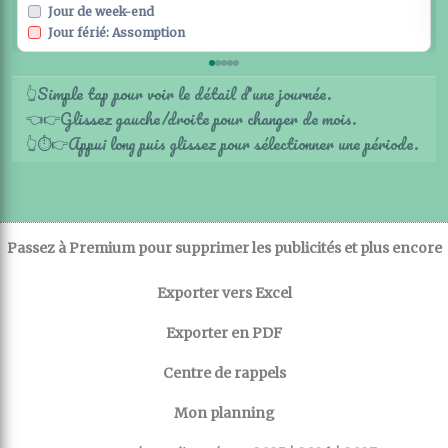
Jour de week-end
Jour férié: Assomption
Simple tap pour voir le détail d'une journée.
👆
Glissez gauche/droite pour changer de mois.
👈
👉
Appui long puis glissez pour sélectionner une période.
👆
⏱️
👉
Passez à Premium pour supprimer les publicités et plus encore
Exporter vers Excel
Exporter en PDF
Centre de rappels
Mon planning