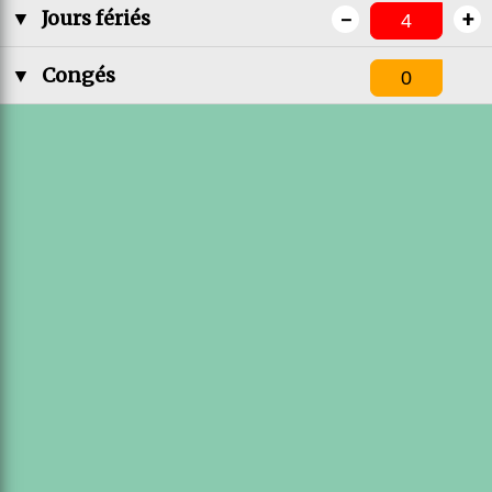
-
+
▼
Jours fériés
▼
Congés