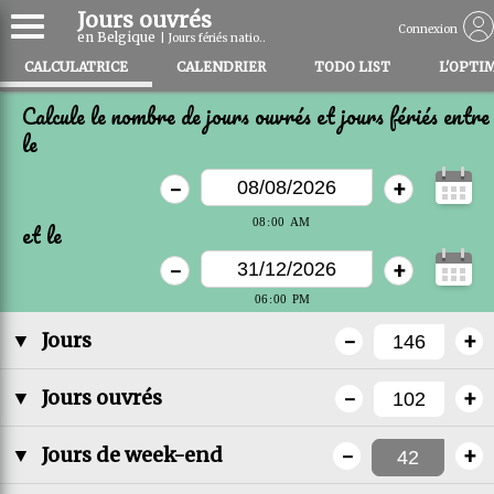
Jours ouvrés
Connexion
en Belgique
| Jours fériés natio..
CALCULATRICE
CALENDRIER
TODO LIST
L'OPTI
Calcule le nombre de jours ouvrés et jours fériés entre
le
-
+
et le
-
+
-
+
▼
Jours
-
+
▼
Jours ouvrés
-
+
▼
Jours de week-end