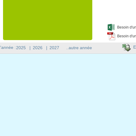
Besoin d'un
Besoin d'un
E
l'année :
2025
|
2026
|
2027
..autre année