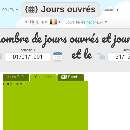
Jours ouvrés
FR
|
EN
▼
Salarié
▼
..en Belgique
▼
| Jours fériés nationaux
▼
Faire
nombre de jours ouvrés et jour
que
et le
semaine 1
sema
Jours fériés
Calendrier
Excel
undefined