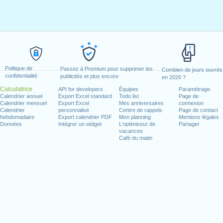
Politique de
Passez à Premium pour supprimer les
Combien de jours ouvrés
confidentialité
publicités et plus encore
en 2026 ?
Calculatrice
API for developers
Équipes
Paramétrage
Calendrier annuel
Export Excel standard
Todo list
Page de
Calendrier mensuel
Export Excel
Mes anniversaires
connexion
Calendrier
personnalisé
Centre de rappels
Page de contact
hebdomadaire
Export calendrier PDF
Mon planning
Mentions légales
Données
Intégrer un widget
L'optimiseur de
Partager
vacances
Café du matin