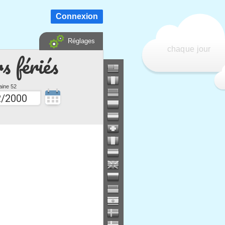
Connexion
Réglages
chaque jour
s fériés
ine 52