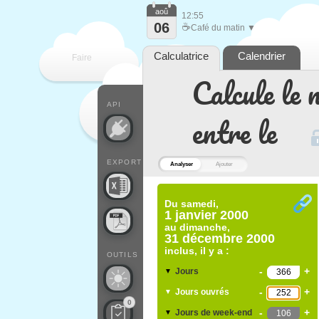
aoû
12:55
06
☕
Café du matin ▼
Calculatrice
Calendrier
Faire
Calcule le 
que
API
entre le
EXPORT
Analyser
Ajouter
Du
samedi,
1 janvier 2000
au
dimanche,
31 décembre 2000
inclus, il y a :
OUTILS
-
+
Jours
▼
-
+
Jours ouvrés
▼
0
-
+
Jours de week-end
▼