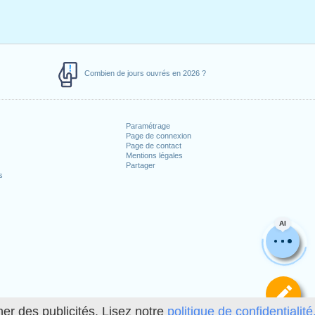
Combien de jours ouvrés en 2026 ?
Paramétrage
Page de connexion
Page de contact
Mentions légales
Partager
s
AI
Dé
her des publicités. Lisez notre
politique de confidentialité