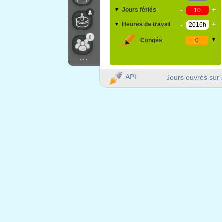
-
+
Jours fériés
▼
-
+
Heures de travail
▼
0
Congés
▼
...
API
Jours ouvrés sur 