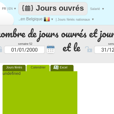
Jours ouvrés
FR
|
EN
▼
Salarié
▼
..en Belgique
▼
| Jours fériés nationaux
▼
nombre de jours ouvrés et jour
et le
semaine 52
sema
Jours fériés
Calendrier
Excel
undefined