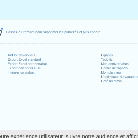
Passez à Premium pour supprimer les publicités et plus encore
API for developers
Équipes
Export Excel standard
Todo list
Export Excel personnalisé
Mes anniversaires
Export calendrier PDF
Centre de rappels
Intégrer un widget
Mon planning
L'optimiseur de vacance
Café du matin
ure expérience utilisateur, suivre notre audience et affic