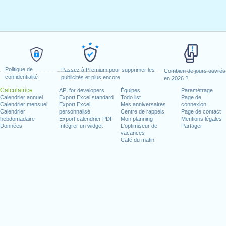
Politique de
Passez à Premium pour supprimer les
Combien de jours ouvrés
confidentialité
publicités et plus encore
en 2026 ?
Calculatrice
API for developers
Équipes
Paramétrage
Calendrier annuel
Export Excel standard
Todo list
Page de
Calendrier mensuel
Export Excel
Mes anniversaires
connexion
Calendrier
personnalisé
Centre de rappels
Page de contact
hebdomadaire
Export calendrier PDF
Mon planning
Mentions légales
Données
Intégrer un widget
L'optimiseur de
Partager
vacances
Café du matin