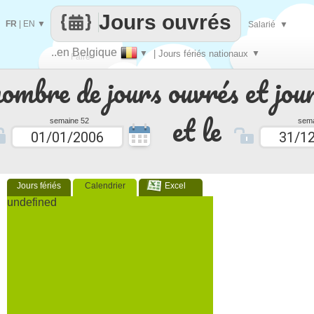
Jours ouvrés
FR
|
EN
▼
Salarié
▼
..en Belgique
▼
| Jours fériés nationaux
▼
Faire
nombre de jours ouvrés et jour
que
et le
semaine 52
sema
Jours fériés
Calendrier
Excel
undefined