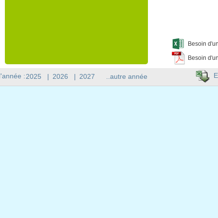
Besoin d'un
Besoin d'un
E
l'année :
2025
|
2026
|
2027
..autre année