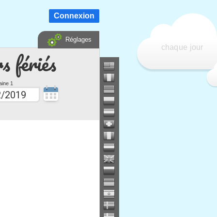
Connexion
Réglages
chaque jour
s fériés
ine 1