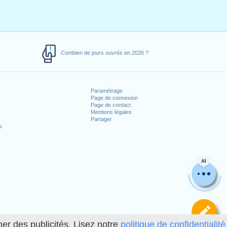
Combien de jours ouvrés en 2026 ?
Paramétrage
Page de connexion
Page de contact
Mentions légales
Partager
s
AI
Dé
her des publicités. Lisez notre
politique de confidentialité