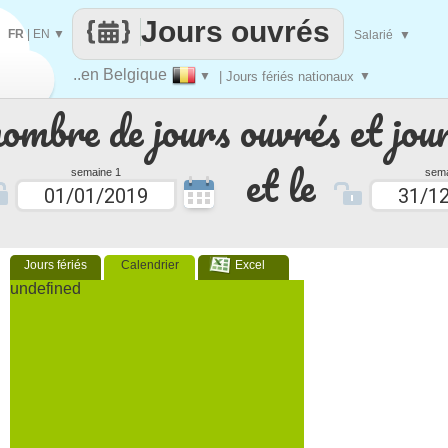
Jours ouvrés
FR
|
EN
▼
Salarié
▼
..en Belgique
▼
| Jours fériés nationaux
▼
nombre de jours ouvrés et jour
et le
semaine 1
sema
Jours fériés
Calendrier
Excel
undefined