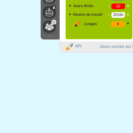
-
+
Jours fériés
▼
-
+
Heures de travail
▼
0
Congés
▼
...
API
Jours ouvrés sur 