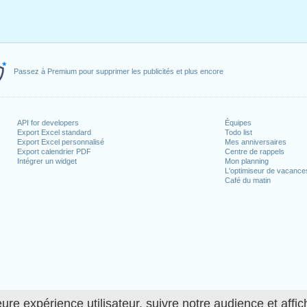
Passez à Premium pour supprimer les publicités et plus encore
API for developers
Équipes
Export Excel standard
Todo list
Export Excel personnalisé
Mes anniversaires
Export calendrier PDF
Centre de rappels
Intégrer un widget
Mon planning
L'optimiseur de vacance
Café du matin
ure expérience utilisateur, suivre notre audience et affic