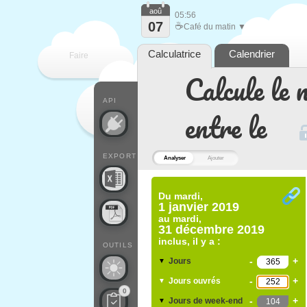
aoû
05:56
07
☕
Café du matin ▼
Calculatrice
Calendrier
Faire
Calcule le 
que
API
entre le
EXPORT
Analyser
Ajouter
Du
mardi,
1 janvier 2019
au
mardi,
31 décembre 2019
inclus, il y a :
OUTILS
-
+
Jours
▼
-
+
Jours ouvrés
▼
0
-
+
Jours de week-end
▼