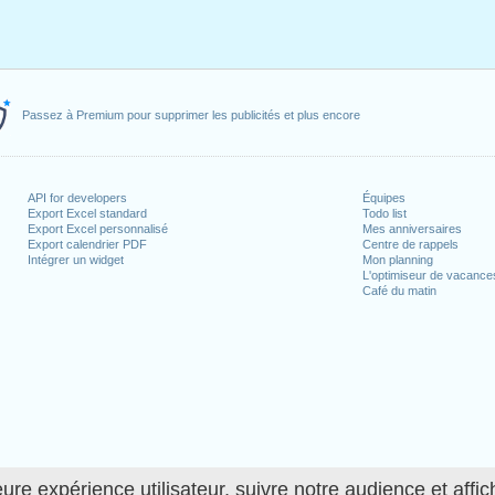
Passez à Premium pour supprimer les publicités et plus encore
API for developers
Équipes
Export Excel standard
Todo list
Export Excel personnalisé
Mes anniversaires
Export calendrier PDF
Centre de rappels
Intégrer un widget
Mon planning
L'optimiseur de vacance
Café du matin
ure expérience utilisateur, suivre notre audience et affic