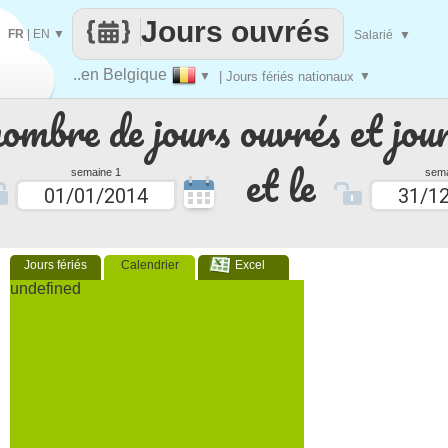
Jours ouvrés
FR
|
EN
▼
Salarié
▼
..en Belgique
▼
| Jours fériés nationaux
▼
nombre de jours ouvrés et jour
et le
semaine 1
sema
Jours fériés
Calendrier
Excel
undefined