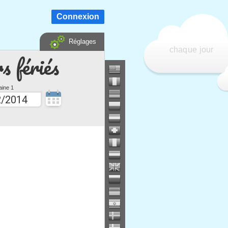
Connexion
Réglages
chaque jour
s fériés
ine 1