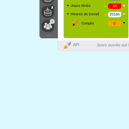
-
+
Jours fériés
▼
-
+
Heures de travail
▼
0
Congés
▼
...
API
Jours ouvrés sur 