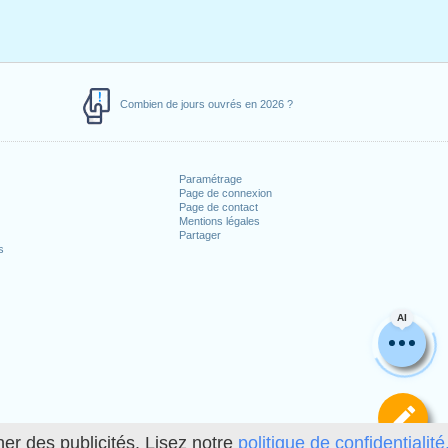
Combien de jours ouvrés en 2026 ?
Paramétrage
Page de connexion
Page de contact
Mentions légales
Partager
s
AI
Dé
her des publicités. Lisez notre
politique de confidentialité