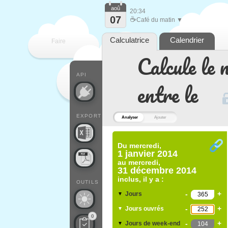
aoû
20:34
07
☕
Café du matin ▼
Calculatrice
Calendrier
Faire
Calcule le 
que
API
entre le
EXPORT
Analyser
Ajouter
Du
mercredi,
1 janvier 2014
au
mercredi,
31 décembre 2014
inclus, il y a :
OUTILS
-
+
Jours
▼
-
+
Jours ouvrés
▼
0
-
+
Jours de week-end
▼