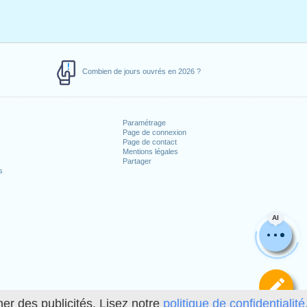
Combien de jours ouvrés en 2026 ?
Paramétrage
Page de connexion
Page de contact
Mentions légales
Partager
s
AI
Dé
her des publicités. Lisez notre
politique de confidentialité