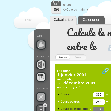
aoû
04:40
06
☕
Café du matin ▼
Calculatrice
Calendrier
Faire
Calcule le 
que
API
entre le
EXPORT
Analyser
Ajouter
Du
lundi,
1 janvier 2001
au
lundi,
31 décembre 2001
inclus, il y a :
OUTILS
-
+
Jours
▼
-
+
Jours ouvrés
▼
0
-
+
Jours de week-end
▼