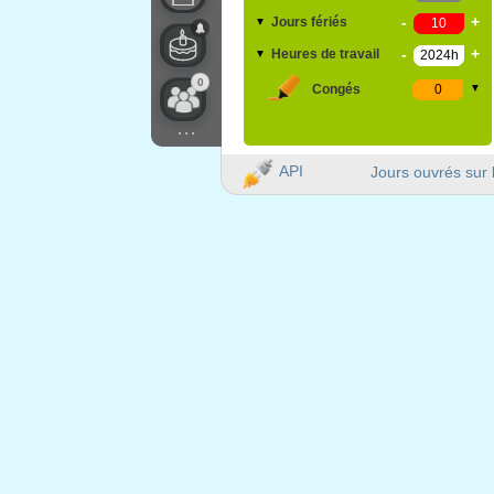
-
+
Jours fériés
▼
-
+
Heures de travail
▼
0
Congés
▼
...
API
Jours ouvrés sur 