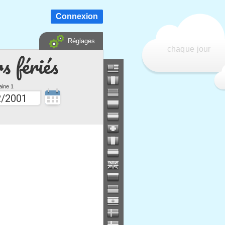
Connexion
Réglages
chaque jour
s fériés
ine 1