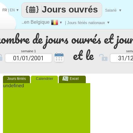
Jours ouvrés
FR
|
EN
▼
Salarié
▼
..en Belgique
▼
| Jours fériés nationaux
▼
nombre de jours ouvrés et jour
et le
semaine 1
sema
Jours fériés
Calendrier
Excel
undefined