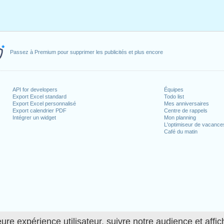
Passez à Premium pour supprimer les publicités et plus encore
API for developers
Équipes
Export Excel standard
Todo list
Export Excel personnalisé
Mes anniversaires
Export calendrier PDF
Centre de rappels
Intégrer un widget
Mon planning
L'optimiseur de vacance
Café du matin
ure expérience utilisateur, suivre notre audience et affic